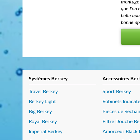
montage f
que l'on r
belle qua
bonne apr
Systèmes Berkey
Accessoires Ber
Travel Berkey
Sport Berkey
Berkey Light
Robinets Indicat
Big Berkey
Pièces de Recha
Royal Berkey
Filtre Douche Be
Imperial Berkey
Amorceur Black 