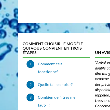
COMMENT CHOISIR LE MODÈLE
QUI VOUS CONVIENT EN TROIS
ÉTAPES.
UN AVIS
"Arrivé e
Comment cela
double ca
fonctionne?
dire ma g
vendeur: 
des préci
Quelle taille choisir?
disponibl
rappelée,
Combien de filtres me
trouver c
faut-il?
Concernan