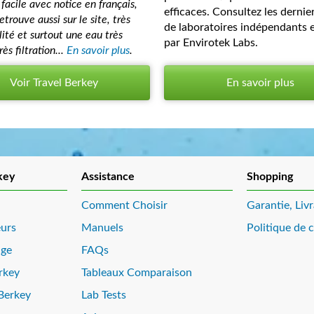
acile avec notice en français,
efficaces. Consultez les dernie
etrouve aussi sur le site, très
de laboratoires indépendants 
lité et surtout une eau très
par Envirotek Labs.
ès filtration...
En savoir plus
.
Voir Travel Berkey
En savoir plus
key
Assistance
Shopping
Comment Choisir
Garantie, Liv
eurs
Manuels
Politique de c
nge
FAQs
rkey
Tableaux Comparaison
Berkey
Lab Tests