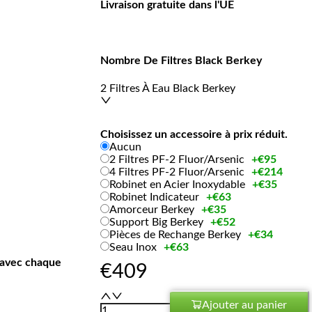
Livraison gratuite dans l'UE
Nombre De Filtres Black Berkey
2 Filtres À Eau Black Berkey
Choisissez un accessoire à prix réduit.
Aucun
2 Filtres PF-2 Fluor/Arsenic
+
€
95
4 Filtres PF-2 Fluor/Arsenic
+
€
214
Robinet en Acier Inoxydable
+
€
35
Robinet Indicateur
+
€
63
Amorceur Berkey
+
€
35
Support Big Berkey
+
€
52
Pièces de Rechange Berkey
+
€
34
Seau Inox
+
€
63
 avec chaque
€
409
Ajouter au panier