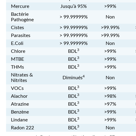
Mercure
Jusqu’à 95%
>99%
Bactérie
> 99.99999%
Non
Pathogène
Cistes
> 99.99999%
>99.99%
Parasites
> 99.99999%
>99.99%
E.Coli
> 99.99999%
Non
3
Chlore
BDL
>99%
3
MTBE
BDL
>99%
3
THMs
BDL
>99%
Nitrates &
4
Diminués
Non
Nitrites
3
VOCs
BDL
>99%
3
Alachor
BDL
>98%
3
Atrazine
BDL
>97%
3
Benzène
BDL
>99%
3
Lindane
BDL
>99%
3
Radon 222
BDL
Non