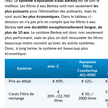
l’eau. Le
système d’épuration d’eau Berkey
est de loin le
meilleur. Les filtres à eau Berkey sont non seulement
les
plus puissants
pour l’élimination des polluants, mais ils
sont aussi
les plus économiques
. Dans le tableau ci-
dessous on n’a pas pris en compte que les filtres à eau
Berkey
ont une durabilité exceptionnellement longue, de
plus de 10 ans
. Le système Berkey est donc non seulement
plus performant, mais en plus on doit renouveler les filtres
beaucoup moins souvent qu’avec les autres systèmes.
Donc, à long terme, le système est beaucoup plus
économique.
Big Berkey
Aquasana
avec 2
filtres
Filtre
Système
Black
Countertop
Berkey
AQ-4000
Prix au détail
€ 409,-
€ 125,-
€
€
1
Couts Filtre de
€ 50,-/
209,-/22,700
rechange
2000 litres
litres
l