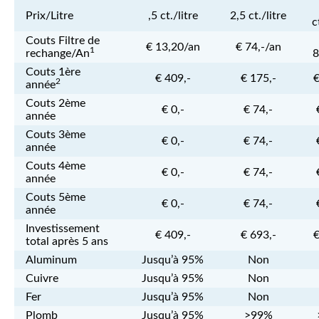
Prix/Litre
,5 ct./litre
2,5 ct./litre
c
Couts Filtre de
€ 13,20/an
€ 74,-/an
1
rechange/An
8
Couts 1ère
€ 409,-
€ 175,-
€
2
année
Couts 2ème
€ 0,-
€ 74,-
année
Couts 3ème
€ 0,-
€ 74,-
année
Couts 4ème
€ 0,-
€ 74,-
année
Couts 5ème
€ 0,-
€ 74,-
année
Investissement
€ 409,-
€ 693,-
€
total après 5 ans
Aluminum
Jusqu’à 95%
Non
Cuivre
Jusqu’à 95%
Non
Fer
Jusqu’à 95%
Non
Plomb
Jusqu’à 95%
>99%